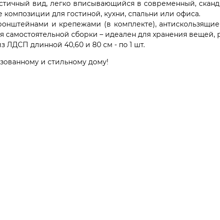
ичный вид, легко вписывающийся в современный, сканди
е композиции для гостиной, кухни, спальни или офиса.
ронштейнами и крепежами (в комплекте), антискользящи
ля самостоятельной сборки – идеален для хранения вещей,
из ЛДСП длинной 40,60 и 80 см - по 1 шт.
изованному и стильному дому!