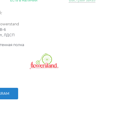
Есть в наличии
Быстрый заказ
lowerstand
B-6
л, ЛДСП
тенная полка
GRAM