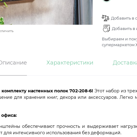
Добавить в 
Добавить в
еличить
Выбираем и поку
супермаркетом Х
Описание
Характеристики
Доставк
 комплекту настенных полок 702-208-6!
Этот набор из трех
ение для хранения книг, декора или аксессуаров. Легко м
 офиса:
штейны обеспечивают прочность и выдерживает нагрузку 
ит для интенсивного использования без деформаций.