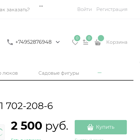
Войти
Регистрация
ак заказать?
0
0
+74952876948
Корзина
р люков
Садовые фигуры
 702-208-6
2 500
 руб.
Купить