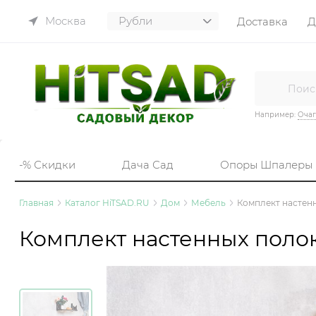
Москва
Доставка
Д
Например:
Очаг
-% Скидки
Дача Сад
Опоры Шпалеры
Главная
Каталог HiTSAD.RU
Дом
Мебель
Комплект настенн
Комплект настенных полок