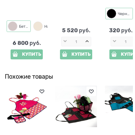
стеклопластик
металл
ширина 75 см
Черный
Бетон
Натуральный
5 520
320
 руб.
 руб.
6 800
 руб.
КУПИТЬ
КУПИТЬ
КУПИ
Похожие товары