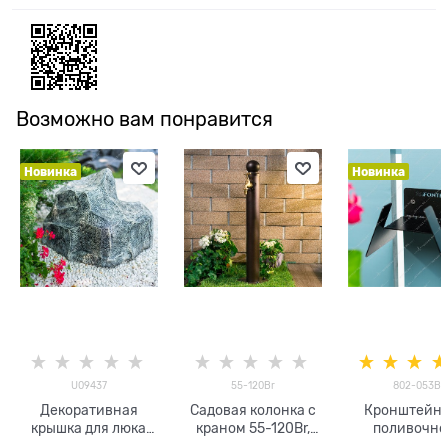
Возможно вам понравится
Новинка
Новинка
U09437
55-120Br
802-053B
Декоративная
Садовая колонка с
Кронштейн 
крышка для люка
краном 55-120Br,
поливочно
Гранит U09437
высота 68 см
шланга 802