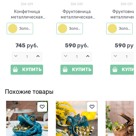
304-029
304-030
304-031
Конфетница
Фруктовница
Фруктовни
металлическая
металлическая
металличес
304-029 ширина
304-030 ширина
304-031 ши
36см
27см
27см
Золото
Золото
Золото
745
590
590
 руб.
 руб.
 руб
КУПИТЬ
КУПИТЬ
КУПИ
Похожие товары