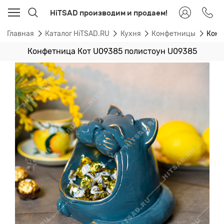
HiTSAD производим и продаем!
Главная
Каталог HiTSAD.RU
Кухня
Конфетницы
Конф
Конфетница Кот U09385 полистоун U09385