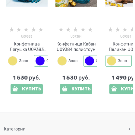
U09383
U09384
U09391
Конфетница
Конфетница Кабан
Конфетни
Лягушка U09383
U09384 полистоун
Пеликан U0
полистоун
полистоу
Золото
Синий
Золото
Бронза
Синий
Золото
Бронза
1 530
1 530
1 490
 руб.
 руб.
 ру
КУПИТЬ
КУПИТЬ
КУПИ
Категории