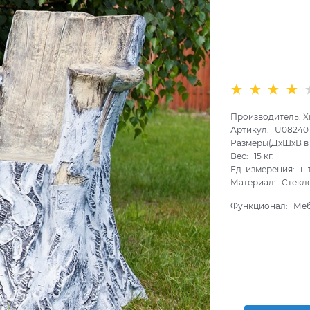
Производитель:
Х
Артикул:
U08240
Размеры(ДхШхВ в 
Вес:
15
кг.
Ед. измерения:
ш
Материал:
Стекл
Функционал:
Ме