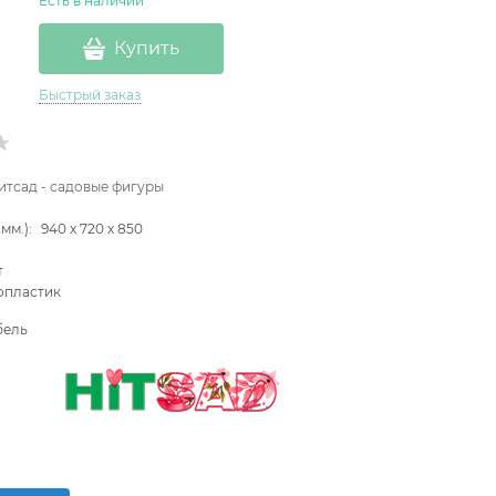
Есть в наличии
Купить
Быстрый заказ
итсад - садовые фигуры
мм.):
940
x
720
x
850
т
опластик
бель