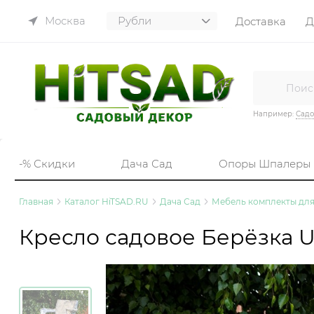
Москва
Доставка
Д
Например:
Садо
-% Скидки
Дача Сад
Опоры Шпалеры
Главная
Каталог HiTSAD.RU
Дача Сад
Мебель комплекты для
Кресло садовое Берёзка U