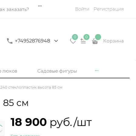
Войти
Регистрация
ак заказать?
0
0
+74952876948
Корзина
р люков
Садовые фигуры
240 стеклопластик высота 85 см
 85 см
18 900
 руб./шт