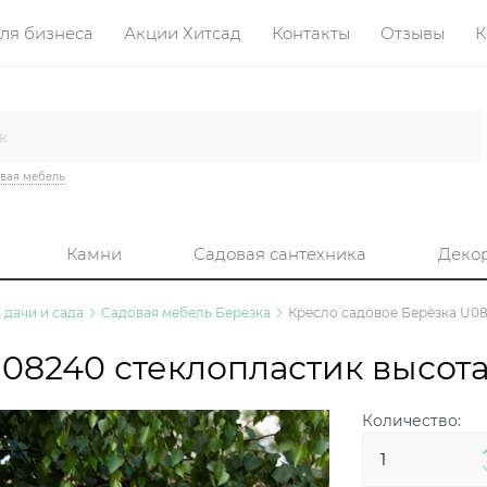
ля бизнеса
Акции Хитсад
Контакты
Отзывы
К
вая мебель
Камни
Садовая сантехника
Деко
 дачи и сада
Садовая мебель Березка
Кресло садовое Берёзка U08
08240 стеклопластик высота
Количество: