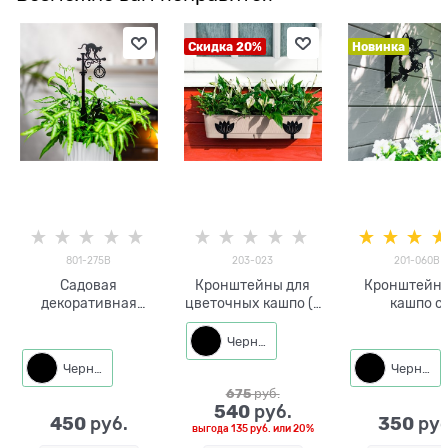
Скидка 20%
Новинка
801-275B
203-023
201-060B
Садовая
Кронштейны для
Кронштейн 
декоративная
цветочных кашпо (2
кашпо с
фигура Кошка с
шт) 203-023
растения
собакой 801-275
Котёнок 201-
Черный
h=40 см металл
металл 22*2*
Черный
Черный
675
 руб.
540
 руб.
450
350
 руб.
 руб
выгода
135 руб.
или
20%