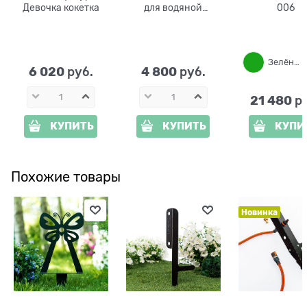
Девочка кокетка
для водяной
006
садовой колонки
U09018-WP
Зелёный
6 020
4 800
 руб.
 руб.
21 480
 р
КУПИТЬ
КУПИТЬ
КУПИ
Похожие товары
Новинка