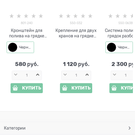
801-240
550-032
550-063B
Кронштейн для
Крепление для двух
Система полив
полива на грядке
кранов на грядке
грядок разбо
Бабочка
550-032
550-063 с кр
Черный
Черный
580
1 120
2 300
 руб.
 руб.
 ру
КУПИТЬ
КУПИТЬ
КУПИ
Категории