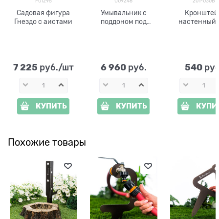
F01295
U09246
201-030B
Садовая фигура
Умывальник с
Кронштей
Гнездо с аистами
поддоном под
настенный 
дерево U09246
подвесных к
высота 53 см
201-030
7 225
6 960
540
 руб./шт
 руб.
 руб
КУПИТЬ
КУПИТЬ
КУПИ
Похожие товары