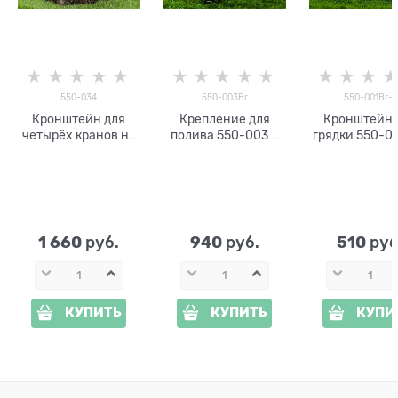
550-034
550-003Br
550-001Br-1
Кронштейн для
Крепление для
Кронштейн 
четырёх кранов на
полива 550-003 с
грядки 550-00
грядке 550-034
краном
1 660
940
510
 руб.
 руб.
 руб
КУПИТЬ
КУПИТЬ
КУПИ