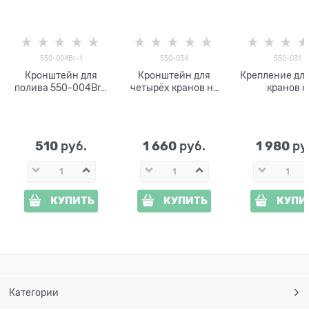
550-004Br-1
550-034
550-031
Кронштейн для
Кронштейн для
Крепление для
полива 550-004Br-1
четырёх кранов на
кранов с
без крана
грядке 550-034
кронштейном
шланга 550-
510
1 660
1 980
 руб.
 руб.
 ру
КУПИТЬ
КУПИТЬ
КУПИ
Категории