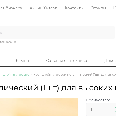
ля бизнеса
Акции Хитсад
Контакты
Отзывы
К
вая колонка
Камни
Садовая сантехника
Деко
нштейны угловые
Кронштейн угловой металлический (1шт) для высок
ческий (1шт) для высоких г
Количество: