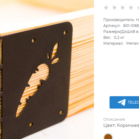
Производитель:
H
Артикул:
801-016
Размеры(ДхШхВ в 
Вес:
0,2
кг.
Материал:
Метал
TELE
Описание
Цвет:
Коричне