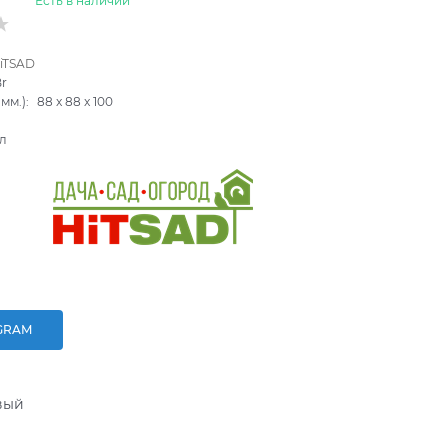
Есть в наличии
iTSAD
Br
мм.):
88
x
88
x
100
л
GRAM
вый