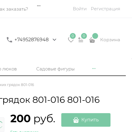
Войти
Регистрация
ак заказать?
0
0
+74952876948
Корзина
р люков
Садовые фигуры
их грядок 801-016
рядок 801-016 801-016
200
 руб.
Купить