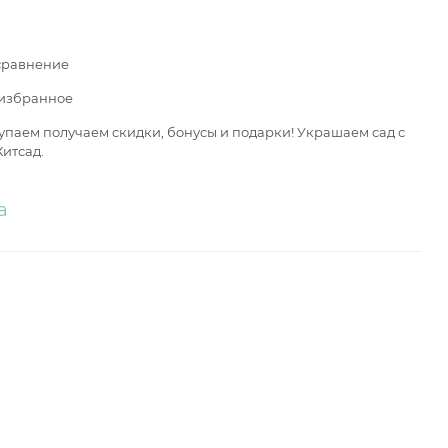
сравнение
 избранное
паем получаем скидки, бонусы и подарки! Украшаем сад с
итсад.
а