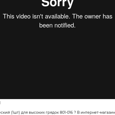
н
ий (1шт) для высоких грядок 801-016 ? В интернет-магазин