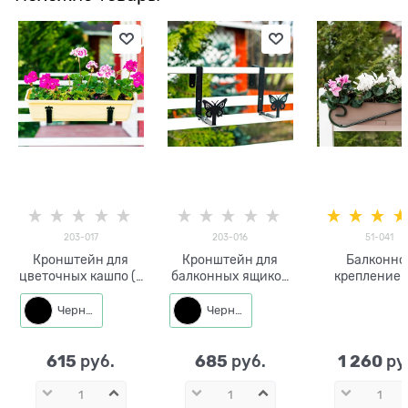
203-017
203-016
51-041
Кронштейн для
Кронштейн для
Балконно
цветочных кашпо (2
балконных ящиков
крепление 
шт) 203-017
Бабочки (2 шт) 203-
цветов
016
Черный
Черный
615
685
1 260
 руб.
 руб.
 ру