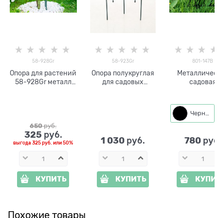
58-928Gr
58-923Gr
801-147B
Опора для растений
Опора полукруглая
Металличес
58-928Gr металл
для садовых
садовая
h=74 см
растений
декоратив
металлическая 58-
фигура 801-
923Gr h=82 см
Собачка
Черный
650
 руб.
325
 руб.
1 030
780
 руб.
 руб
выгода
325 руб.
или
50%
КУПИТЬ
КУПИТЬ
КУПИ
Похожие товары