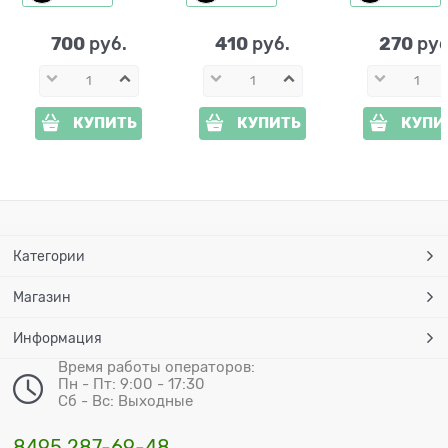
пожаловать" 801-
металл 17*0.1*47 см
801-310 h=2
529R металл
22*0,2*36 см
700
410
270
 руб.
 руб.
 руб
КУПИТЬ
КУПИТЬ
КУПИ
Категории
Магазин
Информация
Время работы операторов:
Пн - Пт: 9:00 - 17:30
Сб - Вс: Выходные
8495 287-69-48