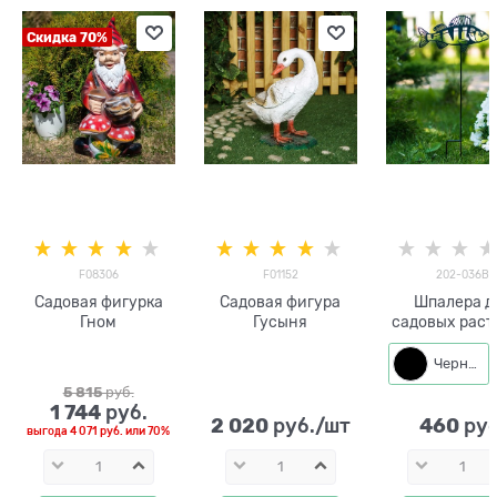
Скидка 70%
F08306
F01152
202-036B
Садовая фигурка
Садовая фигура
Шпалера д
Гном
Гусыня
садовых рас
Судак 202-036
см
Черный
5 815
 руб.
1 744
 руб.
2 020
460
 руб./шт
 руб
выгода
4 071 руб.
или
70%