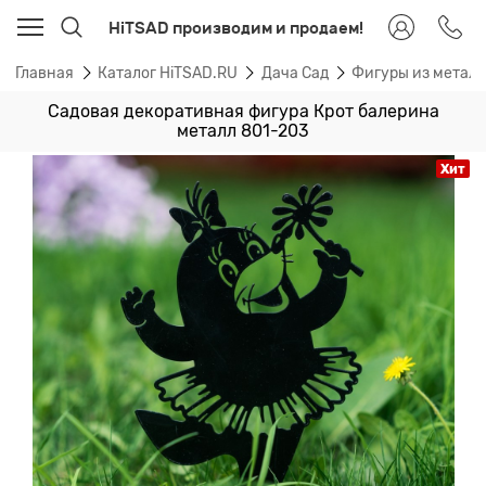
HiTSAD производим и продаем!
Главная
Каталог HiTSAD.RU
Дача Сад
Фигуры из метал
Садовая декоративная фигура Крот балерина
металл 801-203
Хит