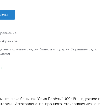
GRAM
сравнение
 избранное
паем получаем скидки, бонусы и подарки! Украшаем сад с
итсад.
а
ышка люка большая "Спил Берёзы" U09418 – надежное и
орий. Изготовлена из прочного стеклопластика, она