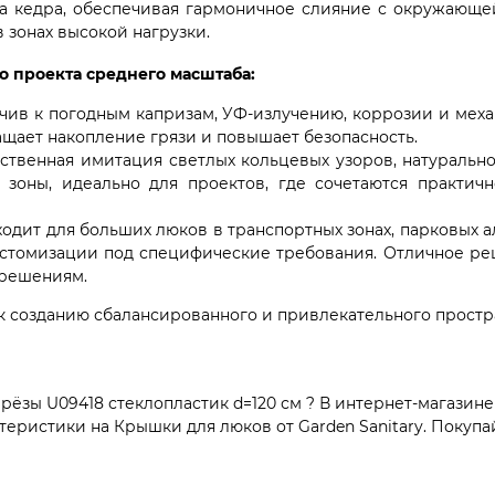
ла кедра, обеспечивая гармоничное слияние с окружающей
 зонах высокой нагрузки.
о проекта среднего масштаба:
чив к погодным капризам, УФ-излучению, коррозии и меха
ращает накопление грязи и повышает безопасность.
твенная имитация светлых кольцевых узоров, натурально
 зоны, идеально для проектов, где сочетаются практичн
одит для больших люков в транспортных зонах, парковых 
астомизации под специфические требования. Отличное ре
 решениям.
 к созданию сбалансированного и привлекательного простр
зы U09418 стеклопластик d=120 см ? В интернет-магазине 
ристики на Крышки для люков от Garden Sanitary. Покупай