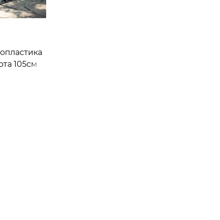
лопластика
ота 105см