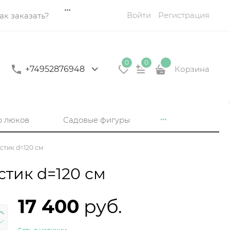
Войти
Регистрация
ак заказать?
0
0
+74952876948
Корзина
р люков
Садовые фигуры
тик d=120 см
тик d=120 см
17 400
 руб.