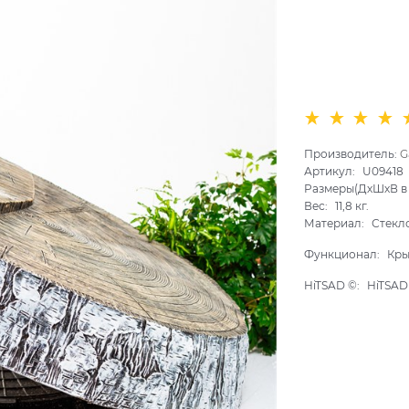
Производитель:
G
Артикул:
U09418
Размеры(ДхШхВ в 
Вес:
11,8
кг.
Материал:
Стекл
Функционал:
Кры
HiTSAD ©:
HiTSAD