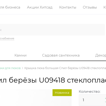
ля бизнеса
Акции Хитсад
Контакты
Отзывы
К
оснабжение
Камни
Садовая сантехника
Деко
ки для люков
Крышка люка большая Спил берёзы U09418 стеклоплас
л берёзы U09418 стеклоплас
Количество:
Новинка