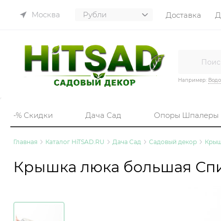
Москва
Доставка
Д
Например:
Вод
-% Скидки
Дача Сад
Опоры Шпалеры
Главная
Каталог HiTSAD.RU
Дача Сад
Садовый декор
Крыш
Крышка люка большая Спи