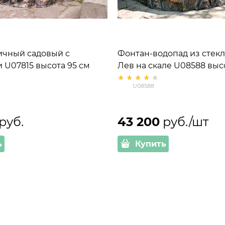
ичный садовый с
Фонтан-водопад из стек
 U07815 высота 95 см
Лев на скале U08588 выс
U08588
 руб.
43 200
 руб./шт
ь
Купить