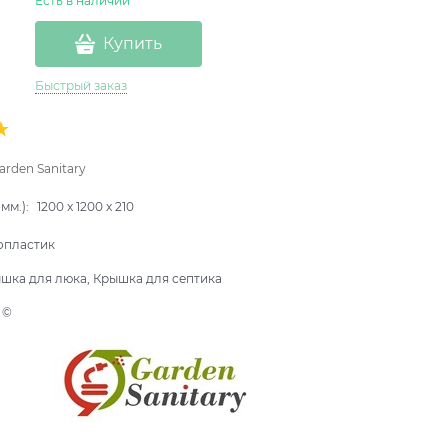
Есть в наличии
Купить
Быстрый заказ
arden Sanitary
мм.):
1200
x
1200
x
210
опластик
шка для люка, Крышка для септика
 ©