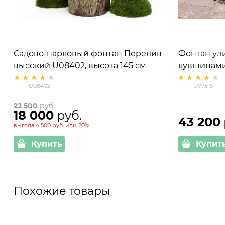
Садово-парковый фонтан Перелив
Фонтан ул
высокий U08402, высота 145 см
кувшинами
U08402
U07815
22 500
 руб.
18 000
 руб.
43 200
выгода
4 500 руб.
или
20%
Купить
Купит
Похожие товары