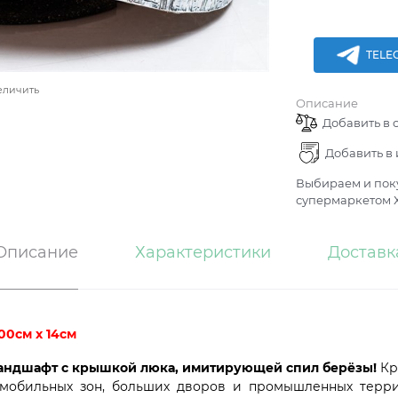
TELE
еличить
Описание
Добавить в 
Добавить в
Выбираем и поку
супермаркетом Х
Описание
Характеристики
Доставк
00см х 14см
ландшафт с крышкой люка, имитирующей спил берёзы!
Кр
омобильных зон, больших дворов и промышленных террит