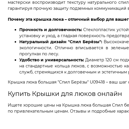
мастерски воспроизводит текстуру натурального спи
гарантируя прочную защиту подземных коммуникаций в
Почему эта крышка люка – отличный выбор для вашег
Прочность и долговечность:
Стеклопластик устой
установку и уход, а гладкая поверхность предотв
Натуральный дизайн "Спил Берёзы":
Высококачес
экологичности. Отлично вписывается в зеленые
прогулках по лесу.
Удобство и универсальность:
Диаметр 120 см подх
на стандартные кольца люков, с возможностью к
служб, стремящихся к долговечным и эстетичным
Крышка люка большая "Спил Берёзы" U09418 – ваш шаг
Купить Крышки для люков онлайн
Ищете хорошие цены на Крышка люка большая Спил берё
по привлекательным ценам. Отзывы и подробные характе