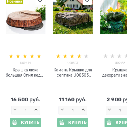
Новинка
U09444
U08303
U09182
Крышка люка
Камень Крышка для
Крышка
большая Спил кедра
септика U08303
декоративная
U09444
стеклопластик
септика Лягуш
стеклопластик
камне U09
d=120 см
стеклопласт
ширина 30
16 500
11 160
2 900
 руб.
 руб.
 ру
КУПИТЬ
КУПИТЬ
КУПИ