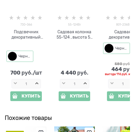
730-066
55-124Br
801-236B
Подсвечник
Садовая колонка
Садовая
декоративный
55-124 , высота 53
декоратив
Лампа металл
см
фигура Зая
морковкой ме
Черный
Черный
580
 руб.
464
 руб
700
4 440
 руб./шт
 руб.
выгода
116 руб.
и
КУПИТЬ
КУПИТЬ
КУПИ
Похожие товары