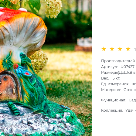
Производитель:
Х
Артикул:
U07427
Размеры(ДхШхВ в 
Вес:
15
кг.
Ед. измерения:
ш
Материал:
Стекл
Функционал:
Сад
Коллекция:
Удач