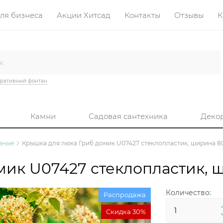
ля бизнеса
Акции Хитсад
Контакты
Отзывы
К
ративный фонтан
Камни
Садовая сантехника
Деко
вные
Крышка для люка Гриб домик U07427 стеклопластик, ширина 8
ик U07427 стеклопластик, 
Количество:
Распродажа
Скидка 30%