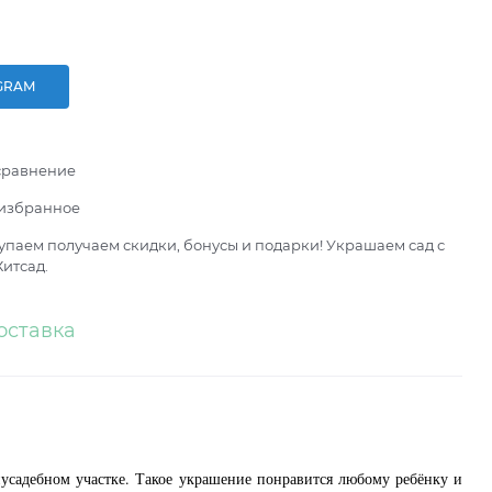
GRAM
сравнение
 избранное
паем получаем скидки, бонусы и подарки! Украшаем сад с
итсад.
оставка
иусадебном участке. Такое украшение понравится любому ребёнку и