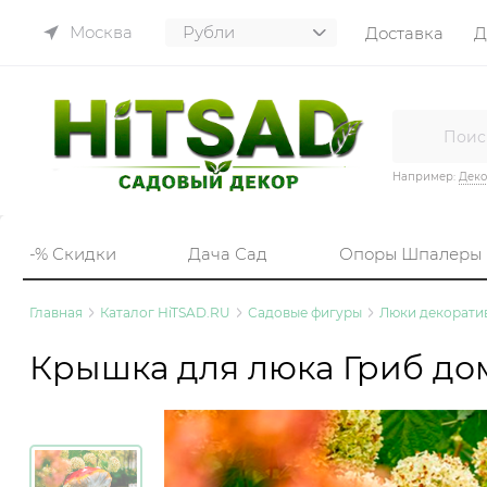
Москва
Доставка
Д
Например:
Деко
-% Скидки
Дача Сад
Опоры Шпалеры
Главная
Каталог HiTSAD.RU
Садовые фигуры
Люки декорати
Крышка для люка Гриб дом