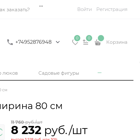
Войти
Регистрация
ак заказать?
0
0
+74952876948
Корзина
р люков
Садовые фигуры
0 см
ширина 80 см
11 760
 руб./шт
8 232
 руб./шт
выгода
3 528 руб.
или
30%