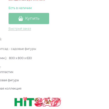
Есть в наличии
Купить
Быстрый заказ
итсад - садовые фигуры
мм.):
800
x
800
x
630
т
опластик
овая фигура
ная коллекция