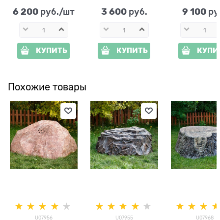
стеклопластик
см
стеклопласт
ширина 95 
6 200
3 600
9 100
 руб./шт
 руб.
 ру
КУПИТЬ
КУПИТЬ
КУПИ
Похожие товары
U07956
U07955
U07968