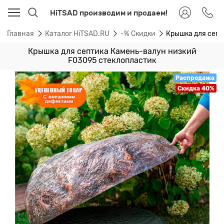
HiTSAD производим и продаем!
Главная
Каталог HiTSAD.RU
-% Скидки
Крышка для септ
Крышка для септика Камень-валун низкий
F03095 стеклопластик
Распродажа
Скидка 40%