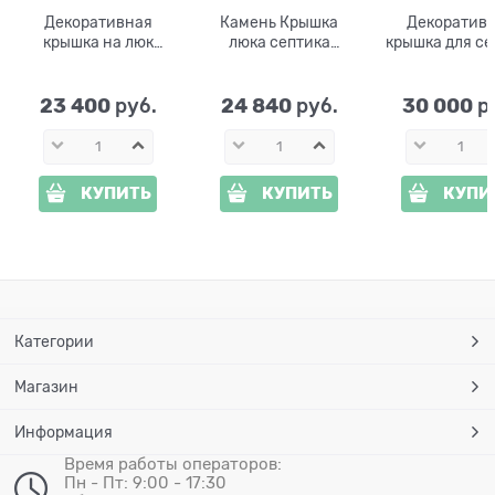
Декоративная
Камень Крышка
Декоратив
крышка на люк
люка септика
крышка для се
Песчаник U07956
U07955 126 см
Пень U079
стеклопластик
стеклопласт
ширина 160
23 400
24 840
30 000
 руб.
 руб.
 р
КУПИТЬ
КУПИТЬ
КУПИ
Категории
Магазин
Информация
Время работы операторов:
Пн - Пт: 9:00 - 17:30