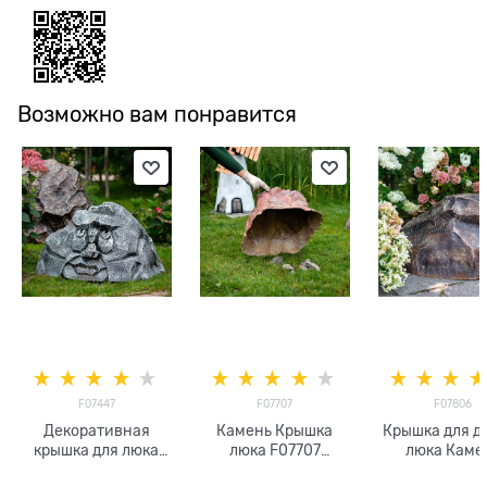
Возможно вам понравится
F07447
F07707
F07806
Декоративная
Камень Крышка
Крышка для д
крышка для люка
люка F07707
люка Каме
Камень F07447
стеклопластик 61
F07806