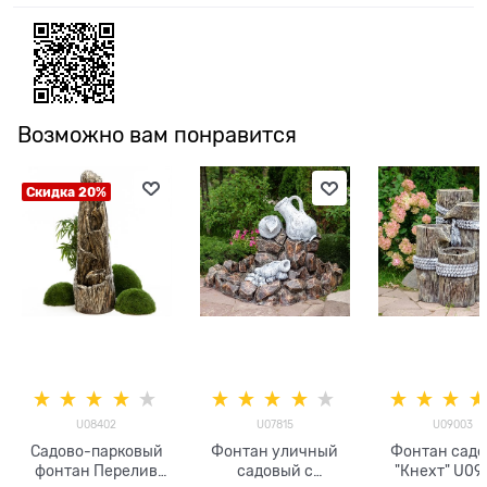
Возможно вам понравится
Скидка 20%
U08402
U07815
U09003
Садово-парковый
Фонтан уличный
Фонтан сад
фонтан Перелив
садовый с
"Кнехт" U09