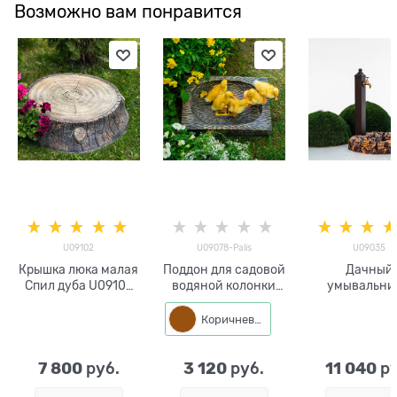
Возможно вам понравится
U09102
U09078-Palis
U09035
Крышка люка малая
Поддон для садовой
Дачный
Спил дуба U09102
водяной колонки
умывальни
стеклопластик,
U09078-Palis
поддоном п
ширина 82 см
Хитсад
камень U09
Коричневый
7 800
3 120
11 040
 руб.
 руб.
 р