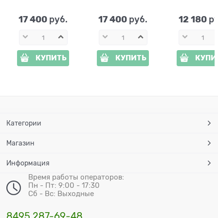
большая Секвойя
большая Спил дуба
дуба U091
U09176
U09108
стеклоплас
стеклопластик,
стеклопластик,
ширина 107
17 400
17 400
12 180
 руб.
 руб.
 р
ширина 128 см
ширина 121 см
КУПИТЬ
КУПИТЬ
КУПИ
Категории
Магазин
Информация
Время работы операторов:
Пн - Пт: 9:00 - 17:30
Сб - Вс: Выходные
8495 287-69-48