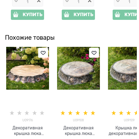
КУПИТЬ
КУПИТЬ
КУПИ
Похожие товары
U09176
U09108
U09109
Декоративная
Декоративная
Крышка лю
крышка люка
крышка люка
декоративная