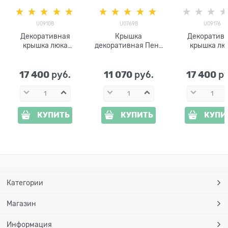
U09108
U07698
U09176
Декоративная
Крышка
Декоратив
крышка люка
декоративная Пень
крышка лю
большая Спил дуба
средний U07698
большая Сек
U09108
стеклопластик
U09176
стеклопластик,
стеклопласт
17 400
11 070
17 400
 руб.
 руб.
 р
ширина 121 см
ширина 128
КУПИТЬ
КУПИТЬ
КУПИ
Категории
Магазин
Информация