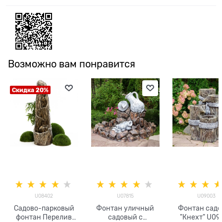
Возможно вам понравится
Скидка 20%
U08402
U07815
U09003
Садово-парковый
Фонтан уличный
Фонтан сад
фонтан Перелив
садовый с
"Кнехт" U09