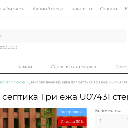
ля бизнеса
Акции Хитсад
Контакты
Отзывы
К
ьный гриль
Камни
Садовая сантехника
Деко
ки для люков
Декоративная крышка для септика Три ежа U07431 ст
септика Три ежа U07431 ст
Количество:
Распродажа
Скидка 50%