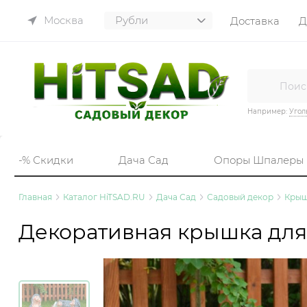
Москва
Доставка
Д
Например:
Угол
-% Скидки
Дача Сад
Опоры Шпалеры
Главная
Каталог HiTSAD.RU
Дача Сад
Садовый декор
Крыш
Декоративная крышка для 