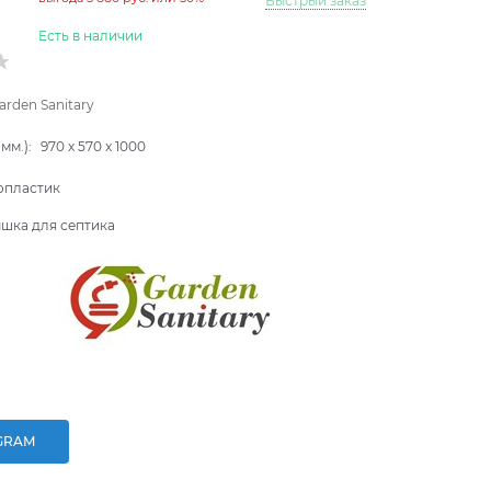
Быстрый заказ
Есть в наличии
arden Sanitary
мм.):
970
x
570
x
1000
опластик
шка для септика
GRAM