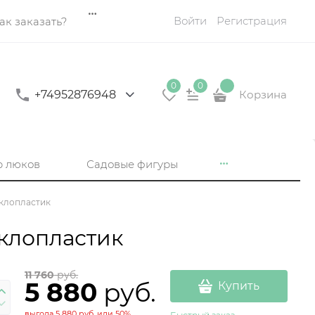
Войти
Регистрация
ак заказать?
0
0
+74952876948
Корзина
р люков
Садовые фигуры
еклопластик
еклопластик
11 760
 руб.
5 880
 руб.
Купить
выгода
5 880 руб.
или
50%