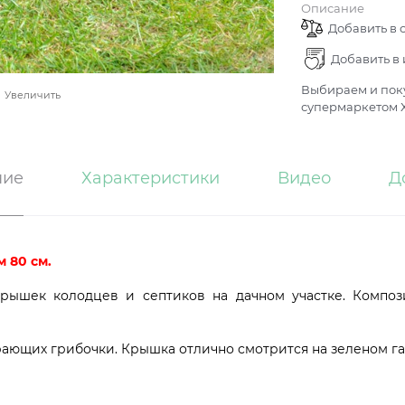
Описание
Добавить в 
Добавить в
Выбираем и поку
Увеличить
супермаркетом Х
ние
Характеристики
Видео
Д
 80 см.
рышек колодцев и септиков на дачном участке. Композ
ающих грибочки. Крышка отлично смотрится на зеленом га