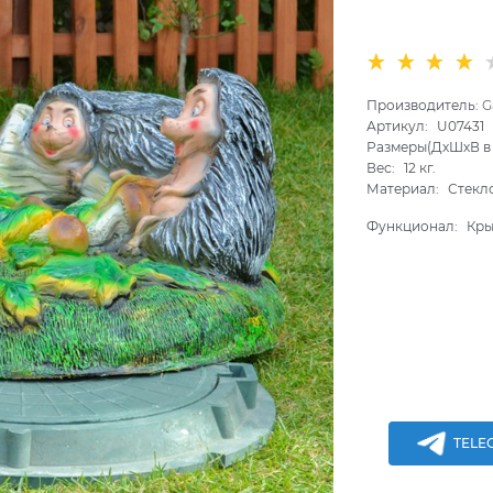
Производитель:
G
Артикул:
U07431
Размеры(ДхШхВ в 
Вес:
12
кг.
Материал:
Стекл
Функционал:
Кры
TELE