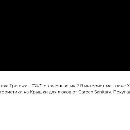
ка Три ежа U07431 стеклопластик ? В интернет-магазине Х
ристики на Крышки для люков от Garden Sanitary. Покупай