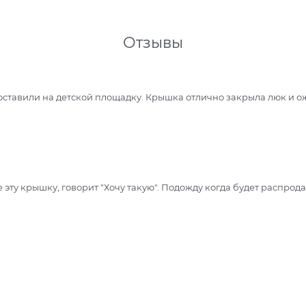
Отзывы
поставили на детской площадку. Крышка отлично закрыла люк и 
эту крышку, говорит "Хочу такую". Подожду когда будет распрод