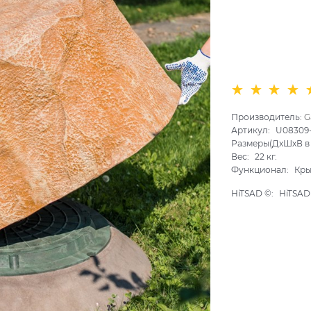
Производитель:
G
Артикул:
U08309
Размеры(ДхШхВ в 
Вес:
22
кг.
Функционал:
Кры
HiTSAD ©:
HiTSAD