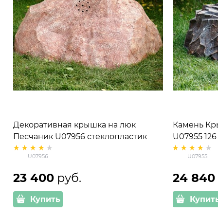
Декоративная крышка на люк
Камень Кр
Песчаник U07956 стеклопластик
U07955 126
U07956
U07955
23 400
 руб.
24 840
Купить
Купит