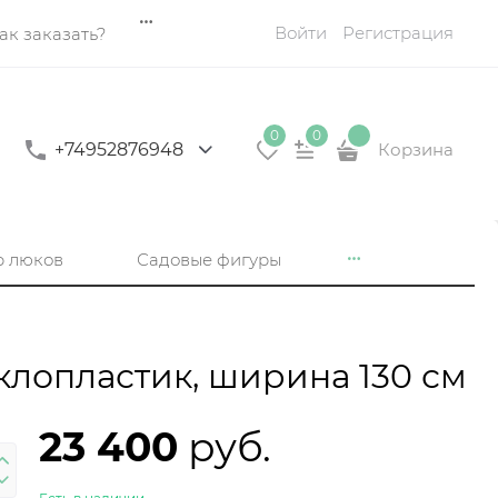
Войти
Регистрация
ак заказать?
0
0
+74952876948
Корзина
р люков
Садовые фигуры
лопластик, ширина 130 см
23 400
 руб.