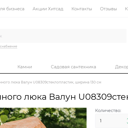
ля бизнеса
Акции Хитсад
Контакты
Отзывы
К
оснабжение
Камни
Садовая сантехника
Деко
ного люка Валун U08309стеклопластик, ширина 130 см
ного люка Валун U08309стек
Количество: