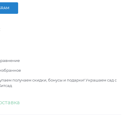
GRAM
к
сравнение
 избранное
паем получаем скидки, бонусы и подарки! Украшаем сад с
итсад.
оставка