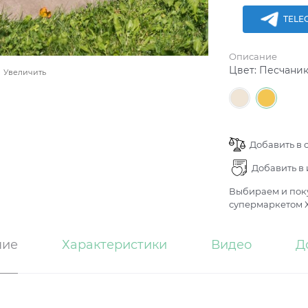
TELE
Описание
Цвет:
Песчани
Увеличить
Добавить в 
Добавить в
Выбираем и поку
супермаркетом Х
ние
Характеристики
Видео
Д