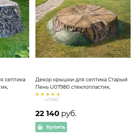
я септика
Декор крышки для септика Старый
ик,
Пень U07980 стеклопластик,
ширина 139 см
U07980
22 140
 руб.
Купить