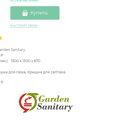
Есть в наличии
Купить
Быстрый заказ
arden Sanitary
-P
мм.):
1300
x
1300
x
670
шка для люка, Крышка для септика
 ©