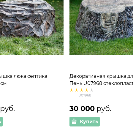
ышка люка септика
Декоративная крышка дл
 см
Пень U07968 стеклопласт
ширина 160 см
U07968
 руб.
30 000
 руб.
ь
Купить