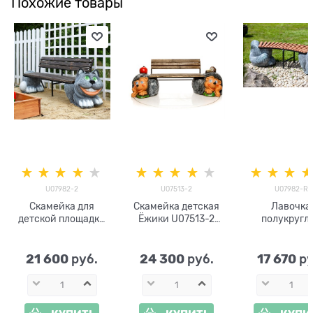
Похожие товары
U07982-2
U07513-2
U07982-R
Скамейка для
Скамейка детская
Лавочка
детской площадки
Ёжики U07513-2
полукругл
Кот U07982-2
стеклопластик,
разборная для
стеклопластик,
дерево и металл
Кот U07982
дерево и металл
металл,
21 600
24 300
17 670
 руб.
 руб.
 р
стеклопласт
дерево