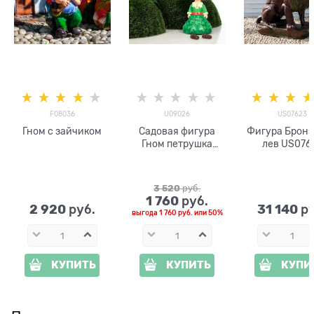
F08036
U09026
US07623
Гном с зайчиком
Садовая фигура
Фигура Брон
Гном петрушка
лев US076
U09026
стеклопласт
137см
3 520
 руб.
1 760
 руб.
2 920
31 140
 руб.
 р
выгода
1 760 руб.
или
50%
КУПИТЬ
КУПИТЬ
КУПИ