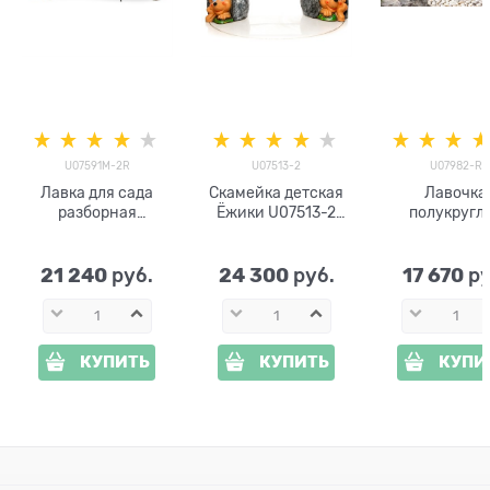
U07591M-2R
U07513-2
U07982-R
Лавка для сада
Скамейка детская
Лавочка
разборная
Ёжики U07513-2
полукругл
Медвежата
стеклопластик,
разборная для
U07591M-2R
дерево и металл
Кот U07982
стеклопластик,
металл,
21 240
24 300
17 670
 руб.
 руб.
 р
металл и дерево
стеклопласт
дерево
КУПИТЬ
КУПИТЬ
КУПИ