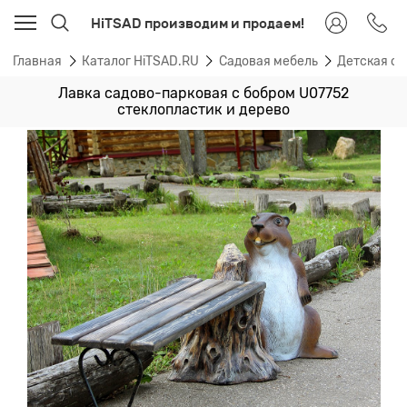
HiTSAD производим и продаем!
Главная
Каталог HiTSAD.RU
Садовая мебель
Детская са
Лавка садово-парковая с бобром U07752
стеклопластик и дерево