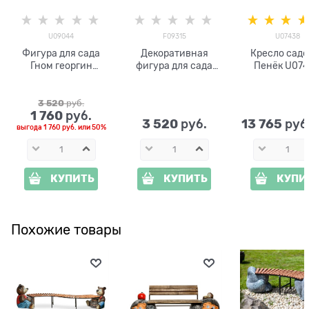
U09044
F09315
U07438
Фигура для сада
Декоративная
Кресло садо
Гном георгин
фигура для сада
Пенёк U07
U09044
Гном с биноклем
стеклоплас
F09315 h=50 см
3 520
 руб.
1 760
 руб.
3 520
13 765
 руб.
 руб
выгода
1 760 руб.
или
50%
КУПИТЬ
КУПИТЬ
КУПИ
Похожие товары