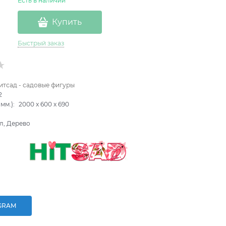
Есть в наличии
Купить
Быстрый заказ
итсад - садовые фигуры
2
мм.):
2000
x
600
x
690
л, Дерево
GRAM