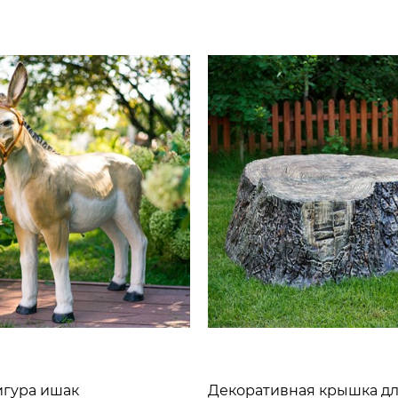
игура ишак
Декоративная крышка дл