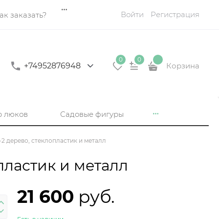
Войти
Регистрация
ак заказать?
0
0
+74952876948
Корзина
р люков
Садовые фигуры
2 дерево, стеклопластик и металл
пластик и металл
21 600
 руб.