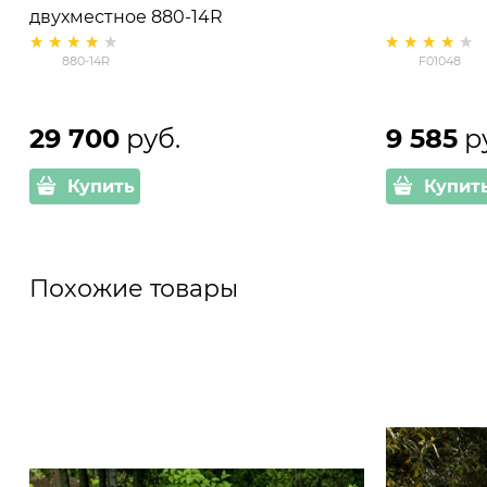
двухместное 880-14R
880-14R
F01048
29 700
 руб.
9 585
 р
Купить
Купит
Похожие товары