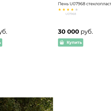
Пень U07968 стеклопласт
ширина 160 см
U07968
уб.
30 000
 руб.
ь
Купить