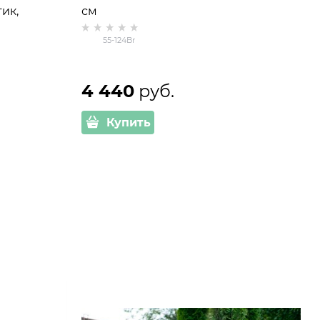
ик,
см
55-124Br
4 440
 руб.
Купить