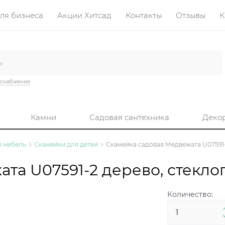
ля бизнеса
Акции Хитсад
Контакты
Отзывы
К
оснабжение
Камни
Садовая сантехника
Деко
я мебель
Скамейки для детей
Скамейка садовая Медвежата U07591-
та U07591-2 дерево, стекло
Количество: