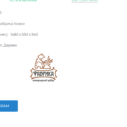
Есть в наличии
Быстрый заказ
абрика Ковки
мм.):
1480
x
550
x
940
л, Дерево
GRAM