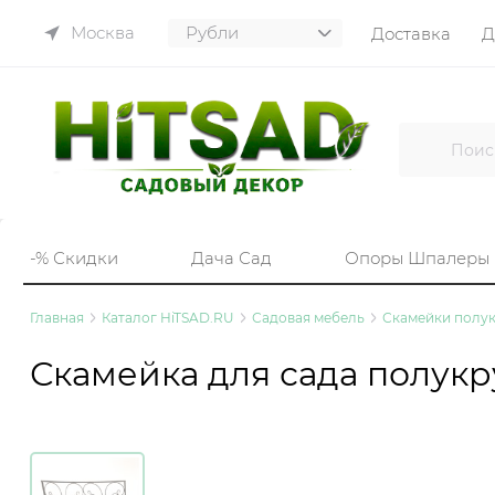
Москва
Доставка
Д
-% Скидки
Дача Сад
Опоры Шпалеры
Главная
Каталог HiTSAD.RU
Садовая мебель
Скамейки полу
Скамейка для сада полукр