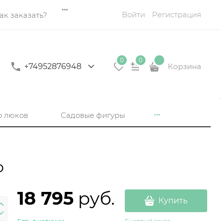
Войти
Регистрация
ак заказать?
0
0
+74952876948
Корзина
р люков
Садовые фигуры
о
18 795
 руб.
Купить