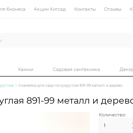
ля бизнеса
Акции Хитсад
Контакты
Отзывы
К
Камни
Садовая сантехника
Деко
круглые
Скамейка для сада полукруглая 891-99 металл и дерево
углая 891-99 металл и дерев
Количество: