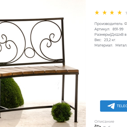
Производитель:
Ф
Артикул:
891-99
Размеры(ДхШхВ в 
Вес:
23,2
кг.
Материал:
Метал
TELE
Описание