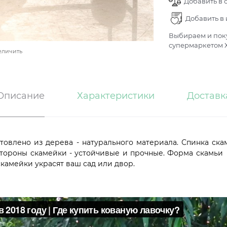
Добавить в 
Добавить в
Выбираем и поку
супермаркетом Х
еличить
Описание
Характеристики
Доставк
отовлено из дерева - натурального материала. Спинка с
тороны скамейки - устойчивые и прочные. Форма скамьи - 
 скамейки украсят ваш сад или двор.