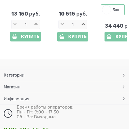
ДПК (дерево)
2 металл и ДПК
Одуванчики 
цв.белый
008 металл и
Белый
13 150
10 515
 руб.
 руб.
34 440
 р
КУПИТЬ
КУПИТЬ
КУПИ
Категории
Магазин
Информация
Время работы операторов:
Пн - Пт: 9:00 - 17:30
Сб - Вс: Выходные