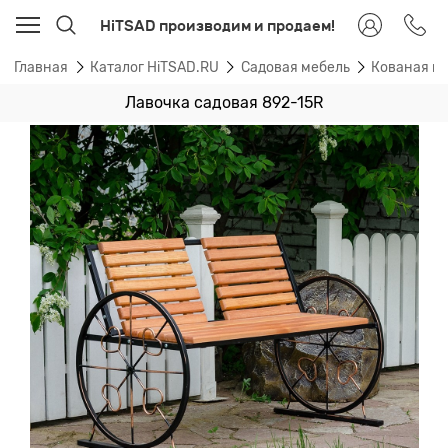
HiTSAD производим и продаем!
Главная
Каталог HiTSAD.RU
Садовая мебель
Кованая ме
Лавочка садовая 892-15R