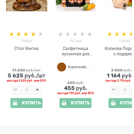
F05006
703-028
F08564
Стол Улитка
Салфетница
Копилка Поро
кухонная для
с подарко
декора стола 703-
028
Коричневый
Белый
11 250
 руб./шт
3 880
 руб.
5 625
1 164
 руб./шт
 руб
выгода
5 625 руб.
или
50%
выгода
2 716 руб.
и
650
 руб.
455
 руб.
выгода
195 руб.
или
30%
КУПИТЬ
КУПИТЬ
КУПИ