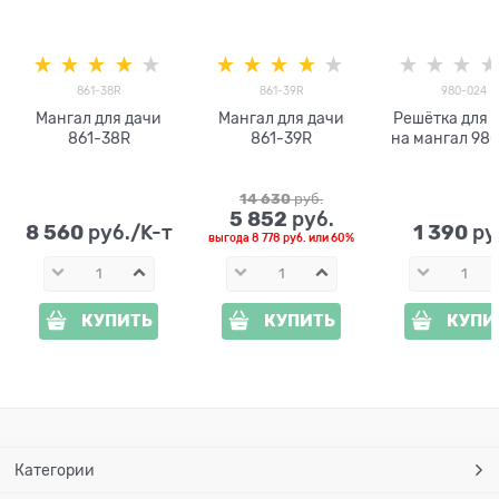
861-38R
861-39R
980-024
Мангал для дачи
Мангал для дачи
Решётка для 
861-38R
861-39R
на мангал 98
металлическая
27 см
14 630
 руб.
5 852
 руб.
8 560
1 390
 руб./К-т
 ру
выгода
8 778 руб.
или
60%
КУПИТЬ
КУПИТЬ
КУПИ
Категории