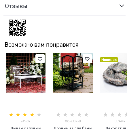
Отзывы
Возможно вам понравится
Новинка
941-09
103-210R-B
U09449
Диван садовый
Дровница для бани
Декоратив