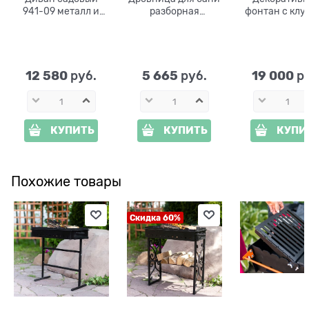
941-09 металл и
разборная
фонтан с клу
экокожа, цвет:
металлическая 103-
U09449 поли
белый
210R-B
h=26 см
12 580
5 665
19 000
 руб.
 руб.
 р
КУПИТЬ
КУПИТЬ
КУПИ
Похожие товары
Скидка 60%