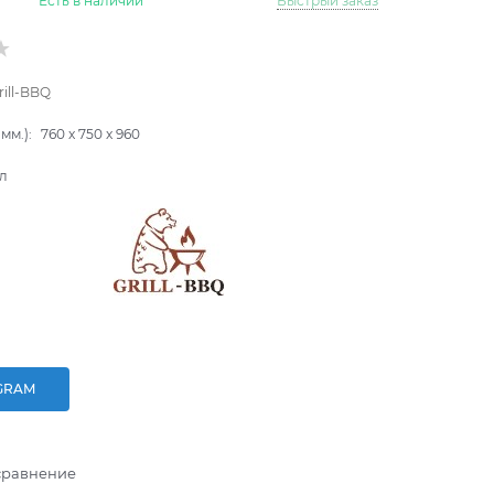
Есть в наличии
Быстрый заказ
rill-BBQ
мм.):
760
x
750
x
960
л
GRAM
сравнение