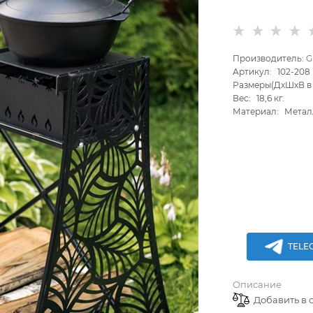
Производитель:
G
Артикул:
102-208
Размеры(ДхШхВ в 
Вес:
18,6
кг.
Материал:
Метал
TELE
Описание
Добавить в 