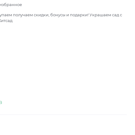
 избранное
паем получаем скидки, бонусы и подарки! Украшаем сад с
итсад.
а