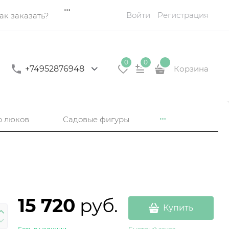
Войти
Регистрация
ак заказать?
0
0
+74952876948
Корзина
р люков
Садовые фигуры
15 720
 руб.
Купить