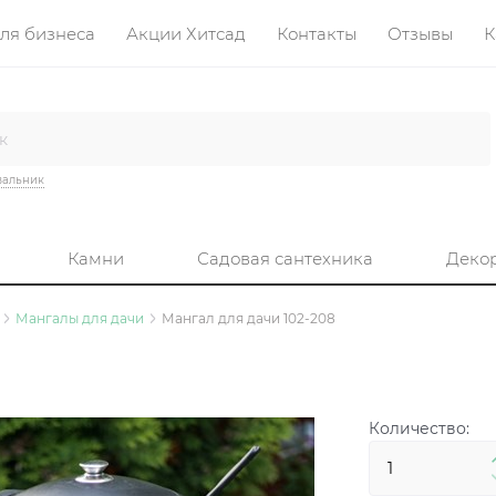
ля бизнеса
Акции Хитсад
Контакты
Отзывы
К
вальник
Камни
Садовая сантехника
Деко
Мангалы для дачи
Мангал для дачи 102-208
Количество: