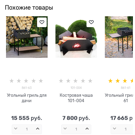
Похожие товары
861-63
101-004
861-61
Угольный гриль для
Костровая чаша
Угольный грил
дачи
101-004
61
15 555
7 800
17 665
 руб.
 руб.
 р