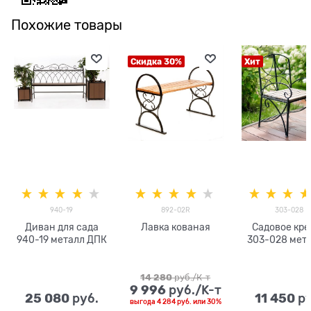
Похожие товары
Скидка 30%
Хит
940-19
892-02R
303-028
Диван для сада
Лавка кованая
Садовое кре
940-19 металл ДПК
303-028 мета
ДПК (дерев
14 280
 руб./К-т
9 996
 руб./К-т
25 080
11 450
 руб.
 р
выгода
4 284 руб.
или
30%