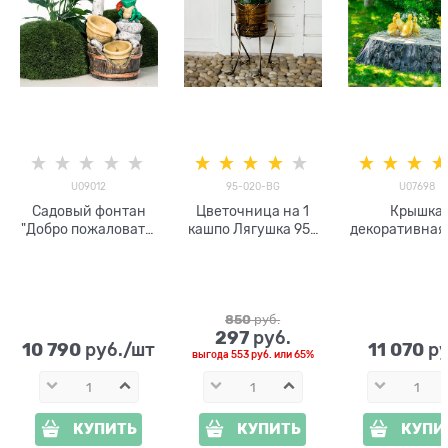
U09012
95-020-BG
U07698
Садовый фонтан
Цветочница на 1
Крышка
"Добро пожаловать"
кашпо Лягушка 95-
декоративная
U09012
020-BG d=19см
средний U0
стеклопластик,
стеклоплас
высота 68 см
850
 руб.
297
 руб.
10 790
11 070
 руб./шт
 р
выгода
553 руб.
или
65%
КУПИТЬ
КУПИТЬ
КУПИ