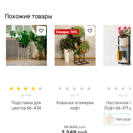
Похожие товары
Скидка 70%
66-434
66-711
66-511
Подставка для
Кованая этажерка
Настенная п
цветов 66-434
лофт
Лофт 66-511 д
и металл
10 830
 руб.
3 249
 руб.