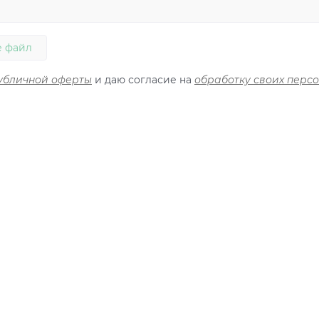
 файл
убличной оферты
и даю согласие на
обработку своих перс