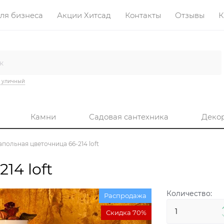
ля бизнеса
Акции Хитсад
Контакты
Отзывы
К
 уличный
Камни
Садовая сантехника
Деко
апольная цветочница 66-214 loft
14 loft
Количество:
Распродажа
Скидка 70%