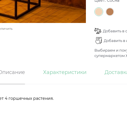
Цвет:
Сосна
еличить
Добавить в 
Добавить в
Выбираем и поку
супермаркетом Х
Описание
Характеристики
Доставк
ет 4 горшечных растения.