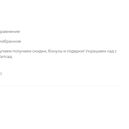
сравнение
 избранное
паем получаем скидки, бонусы и подарки! Украшаем сад с
итсад.
а