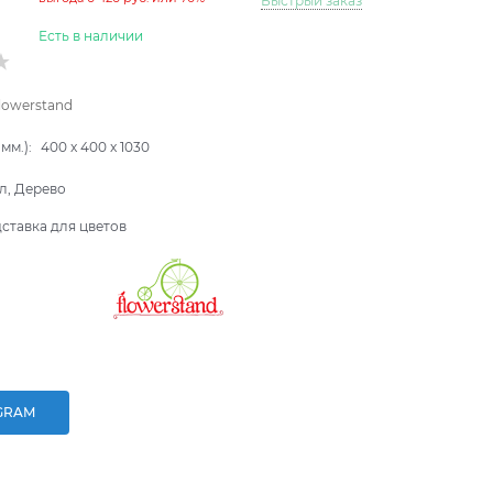
Быстрый заказ
Есть в наличии
lowerstand
мм.):
400
x
400
x
1030
л, Дерево
ставка для цветов
GRAM