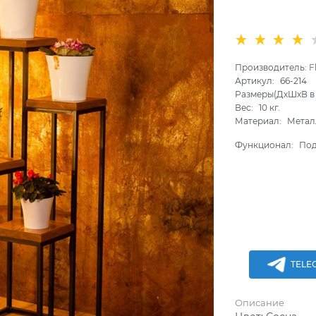
Производитель:
F
Артикул:
66-214
Размеры(ДхШхВ в 
Вес:
10
кг.
Материал:
Метал
Функционал:
Под
TELE
Описание