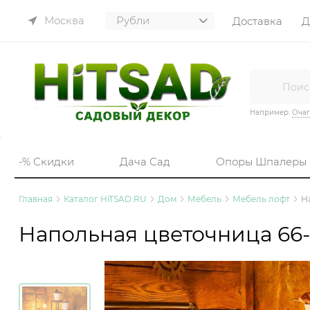
Москва
Доставка
Д
Например:
Очаг
-% Скидки
Дача Сад
Опоры Шпалеры
Главная
Каталог HiTSAD.RU
Дом
Мебель
Мебель лофт
Н
Напольная цветочница 66-2