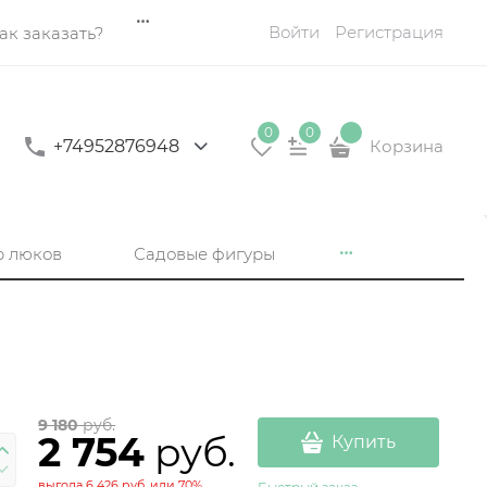
Войти
Регистрация
ак заказать?
0
0
+74952876948
Корзина
р люков
Садовые фигуры
9 180
 руб.
2 754
 руб.
Купить
выгода
6 426 руб.
или
70%