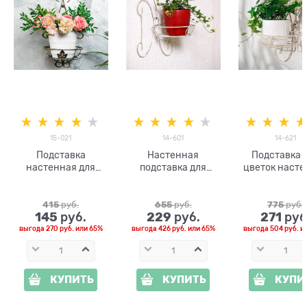
15-021
14-601
14-621
Подставка
Настенная
Подставка 
настенная для
подставка для
цветок насте
цветов 15-021
цветка 14-601
14-621 цв.бе
золотом
415
 руб.
655
 руб.
775
 руб.
145
229
271
 руб.
 руб.
 руб
выгода
270 руб.
или
65%
выгода
426 руб.
или
65%
выгода
504 руб.
и
КУПИТЬ
КУПИТЬ
КУПИ