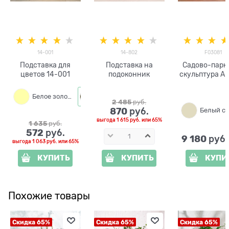
14-001
14-802
F03081
Подставка для
Подставка на
Садово-парк
цветов 14-001
подоконник
скульптура Ан
вазой F030
полистоун вы
Белое золото
Черный с золотом
90см
2 485
 руб.
870
 руб.
выгода
1 615 руб.
или
65%
1 635
 руб.
572
 руб.
9 180
 руб
выгода
1 063 руб.
или
65%
КУПИТЬ
КУПИТЬ
КУПИ
Похожие товары
Скидка 65%
Скидка 65%
Скидка 65%