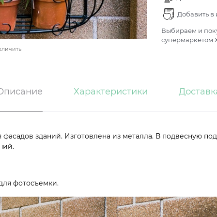
Добавить в
Выбираем и поку
супермаркетом Х
еличить
Описание
Характеристики
Доставк
я фасадов зданий. Изготовлена из металла. В подвесную п
ний.
 для фотосъемки.