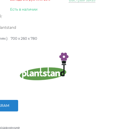
Быстрый заказ
Есть в наличии
lantstand
мм.):
700
x
260
x
780
GRAM
сравнение