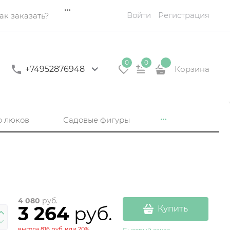
Войти
Регистрация
ак заказать?
0
0
+74952876948
Корзина
р люков
Садовые фигуры
4 080
 руб.
3 264
 руб.
Купить
выгода
816 руб.
или
20%