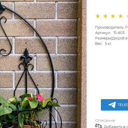
Производитель:
P
Артикул:
15-803
Размеры(ДхШхВ в 
Вес:
5
кг.
TELE
Описание
Добавить в 