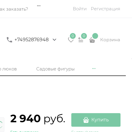
Войти
Регистрация
ак заказать?
0
0
+74952876948
Корзина
р люков
Садовые фигуры
2 940
 руб.
Купить