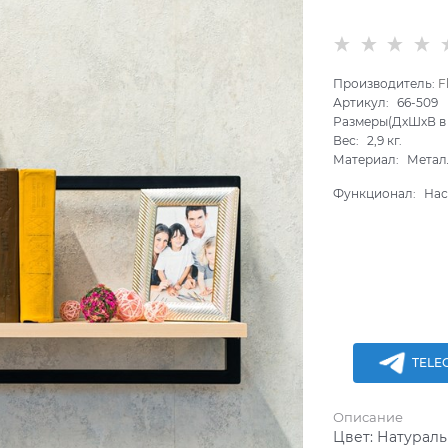
Производитель:
F
Артикул:
66-509
Размеры(ДхШхВ в 
Вес:
2,9
кг.
Материал:
Метал
Функционал:
Нас
TELE
Описание
Цвет:
Натурал