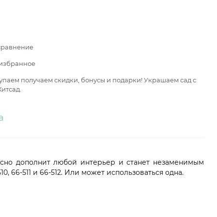
сравнение
 избранное
паем получаем скидки, бонусы и подарки! Украшаем сад с
итсад.
а
расно дополнит любой интерьер и станет незаменимым
, 66-511 и 66-512. Или может использоваться одна.