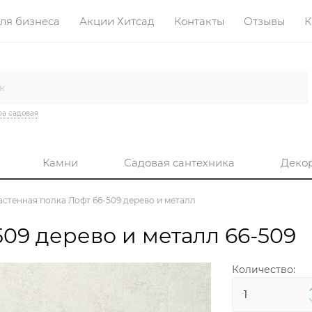
ля бизнеса
Акции Хитсад
Контакты
Отзывы
К
а садовая
Камни
Садовая сантехника
Деко
астенная полка Лофт 66-509 дерево и металл
509 дерево и металл 66-509
Количество: