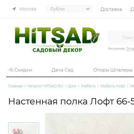
Москва
Доставка
Д
Например:
Опор
-% Скидки
Дача Сад
Опоры Шпалеры
Главная
Каталог HiTSAD.RU
Дом
Мебель
Мебель лофт
Н
Настенная полка Лофт 66-