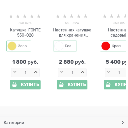
550-028G
550-022W
550-016
Катушка iFONTE
Настенная катушка
Настенны
550-028
для хранения
садовый
поливочного
умывальни
шланга iFONTE-550-
кронштейном
Золото
Белый
Красный
022
шланга iFONTE
016
1 800
2 880
5 400
 руб.
 руб.
 ру
КУПИТЬ
КУПИТЬ
КУПИ
Категории