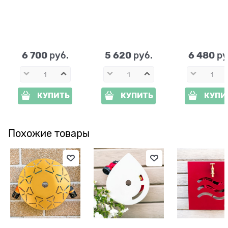
колонка 55-101,
HiTSAD 55-102,
55-119Br, высо
высота 110 см
высота 53см
см
6 700
5 620
6 480
 руб.
 руб.
 ру
КУПИТЬ
КУПИТЬ
КУПИ
Похожие товары