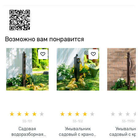
Возможно вам понравится
55-101
55-102
55-119Br
Садовая
Умывальник
Умывальн
водоразборная
садовый с краном
садовый с кр