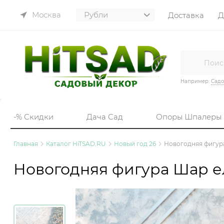
Москва
Доставка
Д
Например:
Садо
-% Скидки
Дача Сад
Опоры Шпалеры
Главная
Каталог HiTSAD.RU
Новый год 26
Новогодняя фигур
Новогодняя фигура Шар е