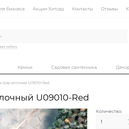
ля бизнеса
Акции Хитсад
Контакты
Отзывы
К
вая мебель
Камни
Садовая сантехника
Деко
а Шар елочный U09010-Red
лочный U09010-Red
Количество: