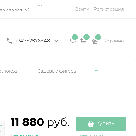
Войти
Регистрация
ак заказать?
0
0
+74952876948
Корзина
р люков
Садовые фигуры
11 880
 руб.
Купить