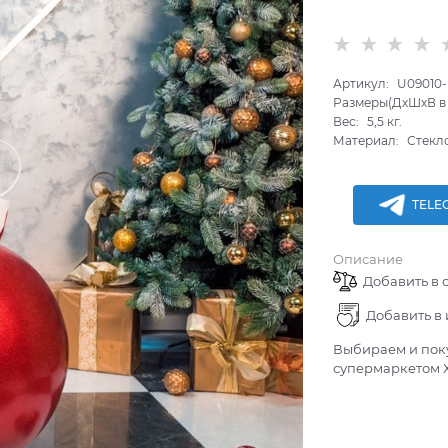
Артикул:
U09010
Размеры(ДхШхВ в 
Вес:
5,5
кг.
Материал:
Стекл
TELE
Описание
Добавить в 
Добавить в
Выбираем и поку
супермаркетом Х