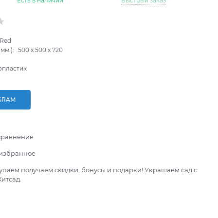
Есть в наличии
Быстрый заказ
-Red
мм.):
500
x
500
x
720
опластик
GRAM
сравнение
 избранное
паем получаем скидки, бонусы и подарки! Украшаем сад с
итсад.