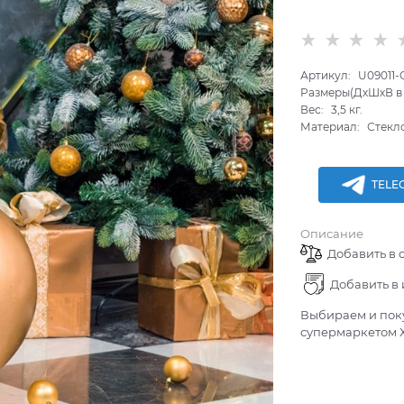
Артикул:
U09011
Размеры(ДхШхВ в 
Вес:
3,5
кг.
Материал:
Стекл
TELE
Описание
Добавить в 
Добавить в
Выбираем и поку
супермаркетом Х