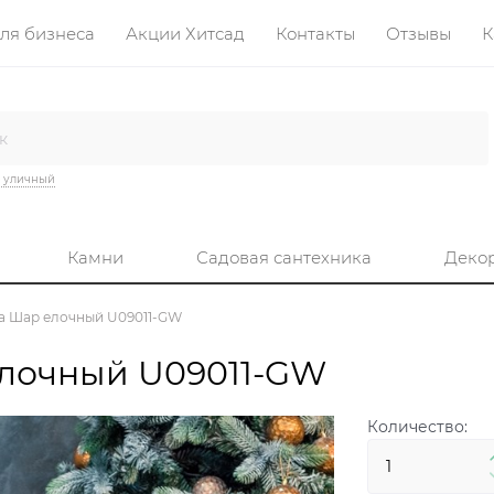
ля бизнеса
Акции Хитсад
Контакты
Отзывы
К
 уличный
Камни
Садовая сантехника
Деко
а Шар елочный U09011-GW
елочный U09011-GW
Количество: