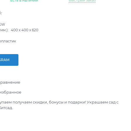
Есть в наличии
Быстрый заказ
-GW
мм.):
400
x
400
x
620
опластик
GRAM
сравнение
 избранное
паем получаем скидки, бонусы и подарки! Украшаем сад с
итсад.