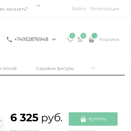
Войти
Регистрация
ак заказать?
0
0
+74952876948
Корзина
р люков
Садовые фигуры
6 325
 руб.
Купить