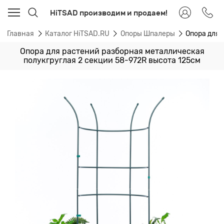
HiTSAD производим и продаем!
Главная
Каталог HiTSAD.RU
Опоры Шпалеры
Опора для 
Опора для растений разборная металлическая
полукгруглая 2 секции 58-972R высота 125см