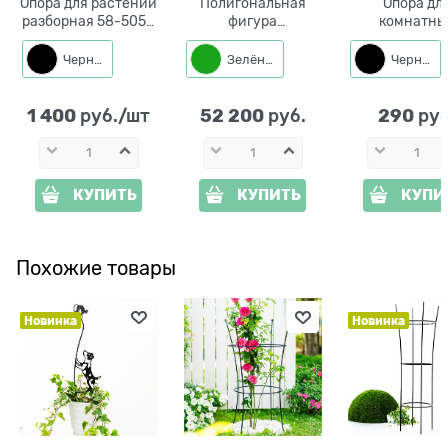
Опора для растений
Полигональная
Опора дл
разборная 58-505R
фигура
комнатны
металл высота 150
металлическая
растений 57
см
новогодний Шар с
металл h=42
Черный
Зелёный
Черный
подсветкой 1009
d=80 см
1 400
52 200
290
 руб./шт
 руб.
 руб
КУПИТЬ
КУПИТЬ
КУПИ
Похожие товары
Новинка
Новинка