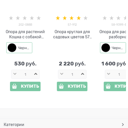
202-088B
57-912
58-939R-B
Опора для растений
Опора круглая для
Опора для рас
Кошка с собакой
садовых цветов 57-
разборна
202-088 h=50 см
912 металл h=92 см
металлическа
939R высота 1
Черный
Черный
530
2 220
1 600
 руб.
 руб.
 руб
КУПИТЬ
КУПИТЬ
КУПИ
Категории