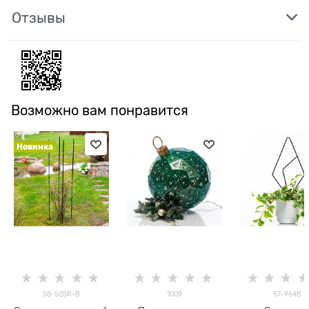
Отзывы
Возможно вам понравится
Новинка
58-505R-B
1009
57-964B