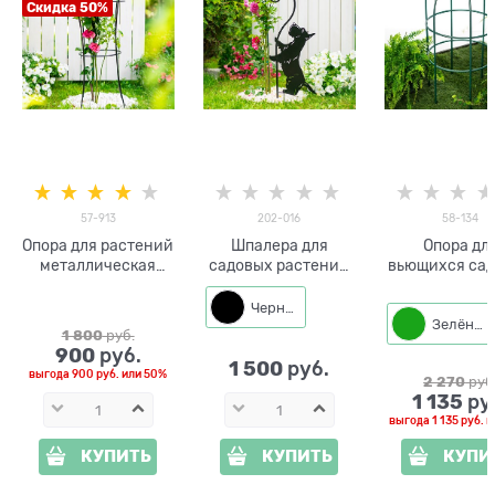
Скидка 50%
57-913
202-016
58-134
Опора для растений
Шпалера для
Опора дл
металлическая
садовых растений
вьющихся са
круглая 57-913 h=80
Собака с кошкой
растений 58
см
202-016 h=111 см
металличес
Черный
Зелёный
круглая h=8
1 800
 руб.
900
 руб.
1 500
 руб.
выгода
900 руб.
или
50%
2 270
 руб
1 135
 ру
выгода
1 135 руб.
и
КУПИТЬ
КУПИТЬ
КУПИ