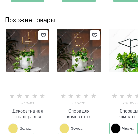
Похожие товары
57-960G
57-962G
202-065B
Декоративная
Опора для
Опора дл
шпалера для
комнатных
комнатны
растений 57-960
растений 57-962
растений 20
h=43 см
h=43 см
h=30 см
Золото
Золото
Черный