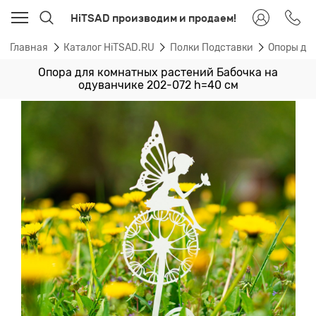
HiTSAD производим и продаем!
Главная
Каталог HiTSAD.RU
Полки Подставки
Опоры дл
Опора для комнатных растений Бабочка на
одуванчике 202-072 h=40 см