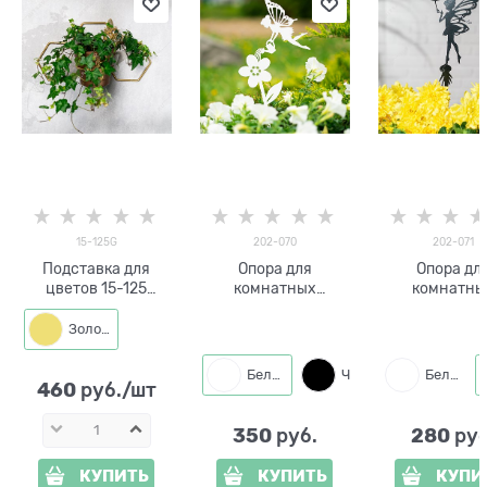
15-125G
202-070
202-071
Подставка для
Опора для
Опора дл
цветов 15-125
комнатных
комнатны
настенная на одно
растений Бабочка
растений Баб
кашпо d=14см
202-070 h=41 см
202-071 h=4
Золото
Белый
Черный
Белый
460
 руб./шт
350
280
 руб.
 руб
КУПИТЬ
КУПИТЬ
КУПИ