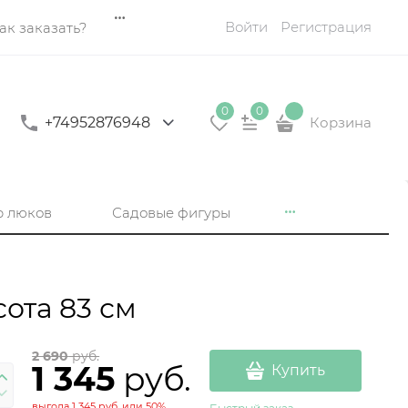
Войти
Регистрация
ак заказать?
0
0
+74952876948
Корзина
р люков
Садовые фигуры
ота 83 см
2 690
 руб.
1 345
 руб.
Купить
выгода
1 345 руб.
или
50%