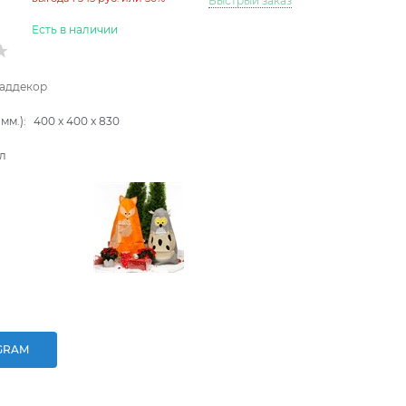
Быстрый заказ
Есть в наличии
аддекор
мм.):
400
x
400
x
830
л
GRAM