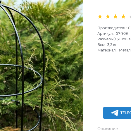
Производитель:
С
Артикул:
57-909
Размеры(ДхШхВ в 
Вес:
3,2
кг.
Материал:
Метал
TELE
Описание