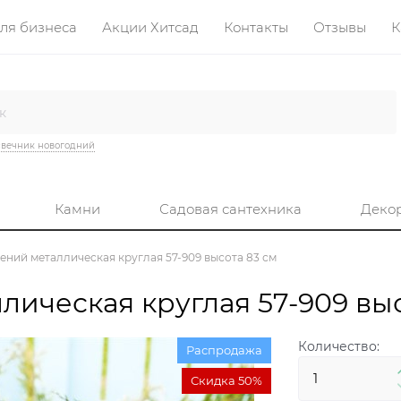
ля бизнеса
Акции Хитсад
Контакты
Отзывы
К
вечник новогодний
Камни
Садовая сантехника
Деко
ений металлическая круглая 57-909 высота 83 см
лическая круглая 57-909 выс
Количество:
Распродажа
Скидка 50%