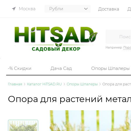
Москва
Доставка
Д
Например:
Подс
-% Скидки
Дача Сад
Опоры Шпалеры
Главная
Каталог HiTSAD.RU
Опоры Шпалеры
Опора для раст
Опора для растений метал