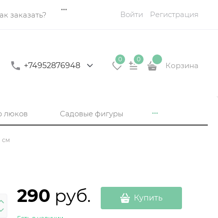
Войти
Регистрация
ак заказать?
0
0
+74952876948
Корзина
р люков
Садовые фигуры
 см
290
 руб.
Купить