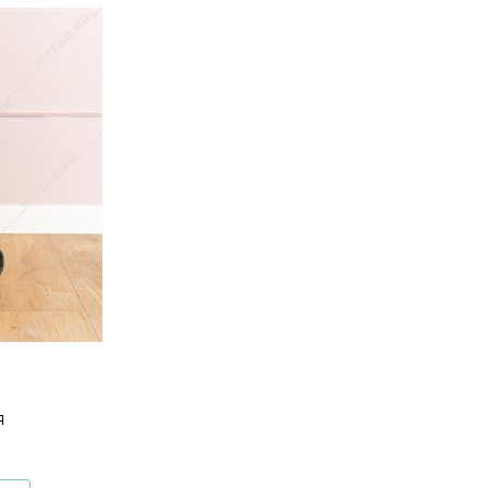
я
401-036