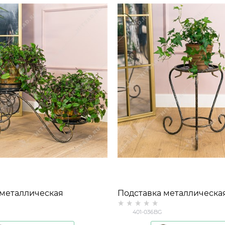
 металлическая
Подставка металлическа
на 2 растения 401-035
напольная на 1 растение 
401-036BG
D=22см