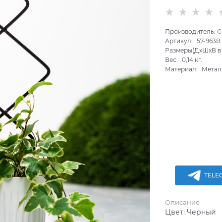
Производитель:
С
Артикул:
57-963B
Размеры(ДхШхВ в 
Вес:
0,14
кг.
Материал:
Метал
TELE
Описание
Цвет:
Черный