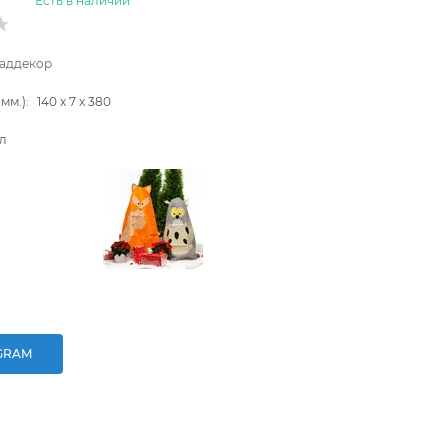
Есть в наличии
аддекор
мм.):
140
x
7
x
380
л
GRAM