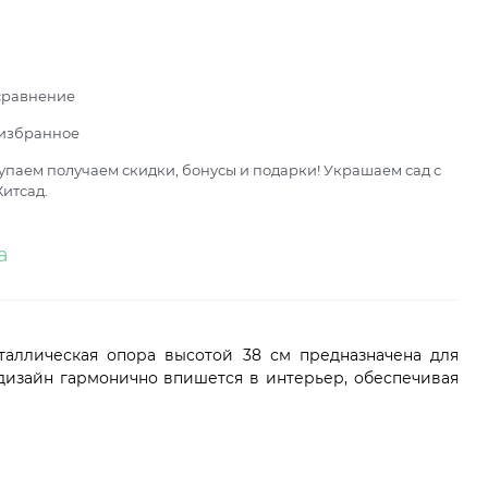
сравнение
 избранное
паем получаем скидки, бонусы и подарки! Украшаем сад с
итсад.
а
аллическая опора высотой 38 см предназначена для
дизайн гармонично впишется в интерьер, обеспечивая