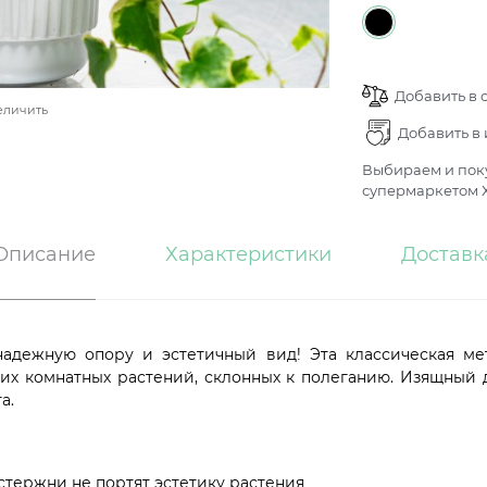
Добавить в 
еличить
Добавить в
Выбираем и поку
супермаркетом Х
Описание
Характеристики
Доставк
дежную опору и эстетичный вид! Эта классическая мет
гих комнатных растений, склонных к полеганию. Изящный 
а.
тержни не портят эстетику растения