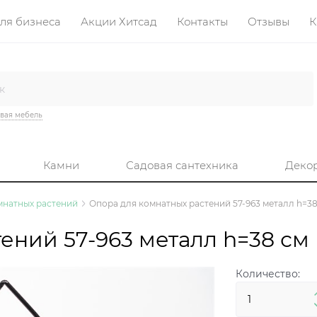
ля бизнеса
Акции Хитсад
Контакты
Отзывы
К
вая мебель
Камни
Садовая сантехника
Деко
мнатных растений
Опора для комнатных растений 57-963 металл h=38
ений 57-963 металл h=38 см
Количество: