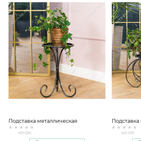
Подставка металлическая
Подставка
напольная на 1 растение 401-034
напольная 
401-034
401-035
D=22см
D=22см