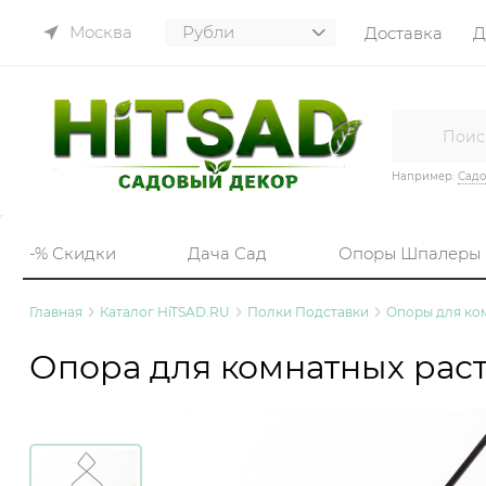
Москва
Доставка
Д
Например:
Садо
-% Скидки
Дача Сад
Опоры Шпалеры
Главная
Каталог HiTSAD.RU
Полки Подставки
Опоры для ко
Опора для комнатных раст