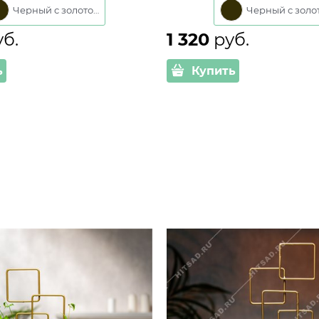
Черный с золотом
уб.
1 320
 руб.
ь
Купить