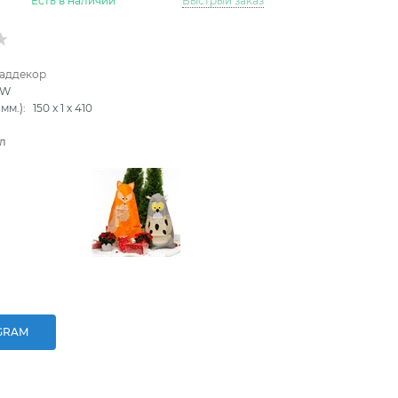
Есть в наличии
Быстрый заказ
аддекор
0W
мм.):
150
x
1
x
410
л
GRAM