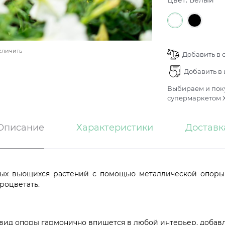
Цвет:
Белый
еличить
Добавить в 
Добавить в
Выбираем и поку
супермаркетом Х
Описание
Характеристики
Доставк
ых вьющихся растений с помощью металлической опоры 
роцветать.
д опоры гармонично впишется в любой интерьер, добавля