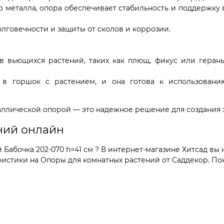
 металла, опора обеспечивает стабильность и поддержку 
говечности и защиты от сколов и коррозии.
 вьющихся растений, таких как плющ, фикус или геран
в горшок с растением, и она готова к использовани
ллической опорой — это надежное решение для создания з
ний онлайн
абочка 202-070 h=41 см ? В интернет-магазине Хитсад вы 
стики на Опоры для комнатных растений от Саддекор. Поку