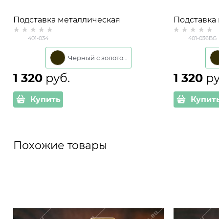
Подставка металлическая
Подставка
напольная на 1 растение 401-034
напольная 
401-034
401-036BG
D=22см
D=22см
Черный с золотом
1 320
 руб.
1 320
 р
Купить
Купит
Похожие товары