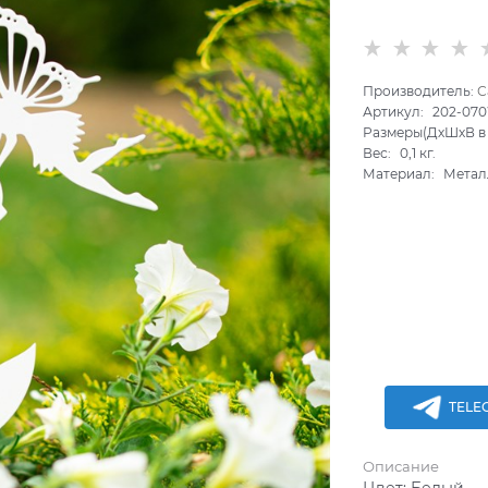
Производитель:
С
Артикул:
202-07
Размеры(ДхШхВ в 
Вес:
0,1
кг.
Материал:
Метал
TELE
Описание