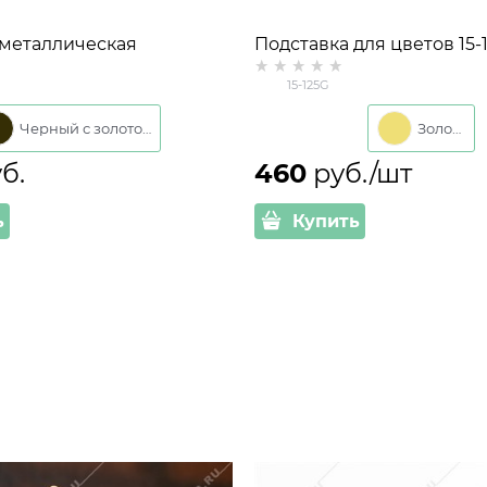
 металлическая
Подставка для цветов 15-
на 1 растение 401-036
настенная на одно кашпо
15-125G
Черный с золотом
Золото
уб.
460
 руб./шт
ь
Купить