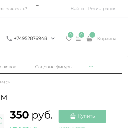
Войти
Регистрация
ак заказать?
0
0
+74952876948
Корзина
р люков
Садовые фигуры
=41 см
см
350
 руб.
Купить