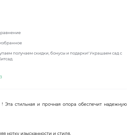
сравнение
 избранное
паем получаем скидки, бонусы и подарки! Украшаем сад с
итсад.
а
! Эта стильная и прочная опора обеспечит надежную
я нотку изысканности и стиля.