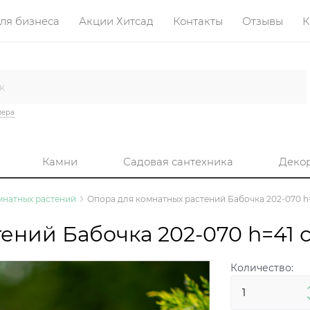
ля бизнеса
Акции Хитсад
Контакты
Отзывы
К
лера
Камни
Садовая сантехника
Деко
мнатных растений
Опора для комнатных растений Бабочка 202-070 h
ений Бабочка 202-070 h=41 
Количество: