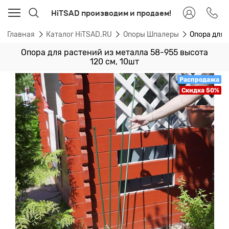
HiTSAD производим и продаем!
Главная
Каталог HiTSAD.RU
Опоры Шпалеры
Опора для 
Опора для растений из металла 58-955 высота
120 см, 10шт
Распродажа
Скидка 50%