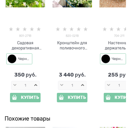
801-271B
820-021B
704-211
Садовая
Кронштейн для
Настенны
декоративная
поливочного
держатель 
фигура Белка 801-
шланга из металла
спиралей 
271 h=29 см металл
Сова 820-021B
комаров Пау
Черный
Черный
металл
350
3 440
255
 руб.
 руб.
 руб
КУПИТЬ
КУПИТЬ
КУПИ
Похожие товары