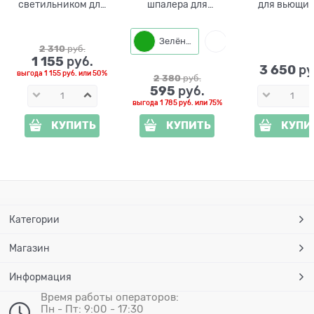
светильником для
шпалера для
для вьющи
винограда 57-103
вьющихся
растений 57
высота 148см
растений 58-968
металличес
Зелёный
Белый
Ч
h=220 с
2 310
 руб.
1 155
 руб.
3 650
 ру
выгода
1 155 руб.
или
50%
2 380
 руб.
595
 руб.
выгода
1 785 руб.
или
75%
КУПИТЬ
КУПИТЬ
КУПИ
Категории
Магазин
Информация
Время работы операторов:
Пн - Пт: 9:00 - 17:30