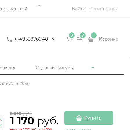
Войти
Регистрация
ак заказать?
0
0
+74952876948
Корзина
р люков
Садовые фигуры
58-915Gr h=76 см
2 340
 руб.
1 170
 руб.
Купить
выгода
1 170 руб.
или
50%