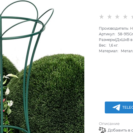
Производитель:
H
Артикул:
58-915G
Размеры(ДхШхВ в 
Вес:
1,6
кг.
Материал:
Метал
TELE
Описание
Добавить в 