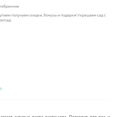
 избранное
паем получаем скидки, бонусы и подарки! Украшаем сад с
итсад.
а