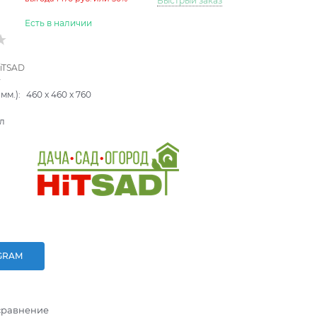
Быстрый заказ
Есть в наличии
iTSAD
r
мм.):
460
x
460
x
760
л
GRAM
сравнение