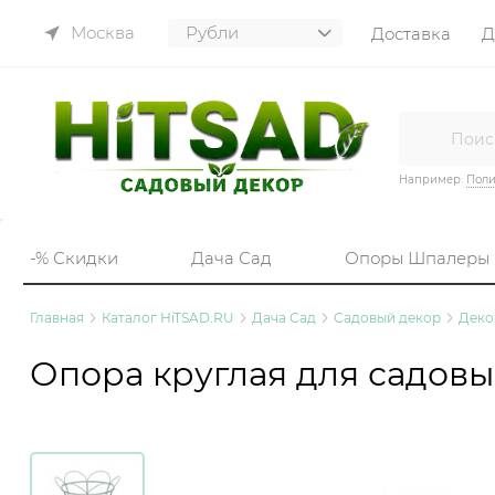
Москва
Доставка
Д
Например:
Пол
-% Скидки
Дача Сад
Опоры Шпалеры
Главная
Каталог HiTSAD.RU
Дача Сад
Садовый декор
Деко
Опора круглая для садовы