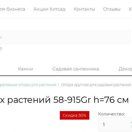
ля бизнеса
Акции Хитсад
Контакты
Отзывы
К
ив
Камни
Садовая сантехника
Деко
ративные опоры для растений
Опора круглая для садовых растений 
х растений 58-915Gr h=76 см
Количество:
Скидка 50%