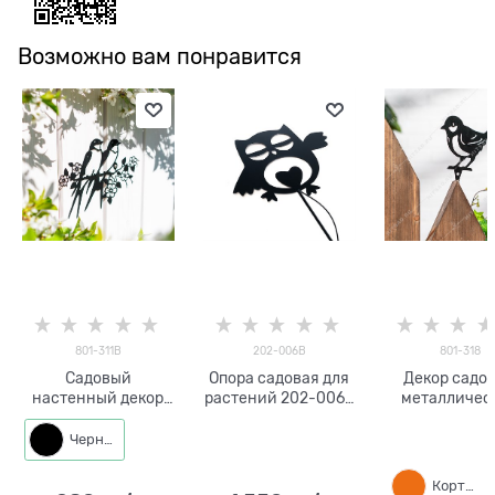
Возможно вам понравится
801-311B
202-006B
801-318
Садовый
Опора садовая для
Декор садо
настенный декор
растений 202-006B
металличес
Ласточки 801-311
высота 130 см
Птица 801-318
металл
см
Черный
Кортен