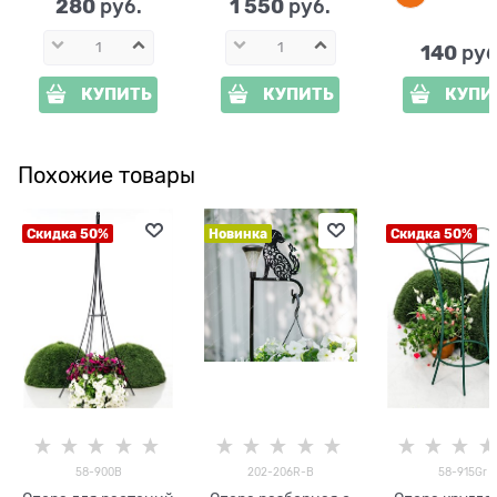
280
1 550
 руб.
 руб.
140
 руб
КУПИТЬ
КУПИТЬ
КУПИ
Похожие товары
Скидка 50%
Новинка
Скидка 50%
58-900B
202-206R-B
58-915Gr