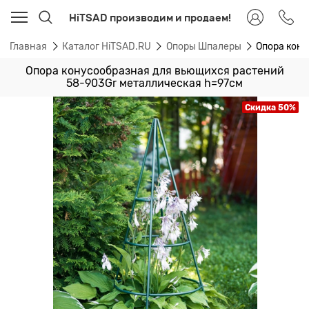
HiTSAD производим и продаем!
Главная
Каталог HiTSAD.RU
Опоры Шпалеры
Опора кон
Опора конусообразная для вьющихся растений
58-903Gr металлическая h=97см
Скидка 50%