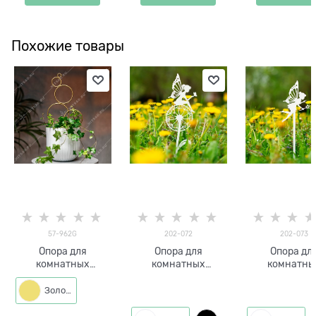
Похожие товары
57-962G
202-072
202-073
Опора для
Опора для
Опора дл
комнатных
комнатных
комнатны
растений 57-962
растений Бабочка
растений Баб
h=43 см
на одуванчике 202-
202-073 h=4
Золото
072 h=40 см