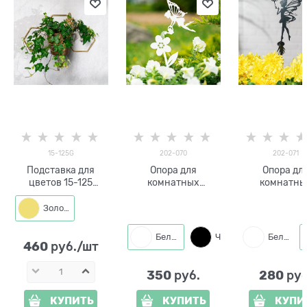
15-125G
202-070
202-071
Подставка для
Опора для
Опора дл
цветов 15-125
комнатных
комнатны
настенная на одно
растений Бабочка
растений Баб
кашпо d=14см
202-070 h=41 см
202-071 h=4
Золото
Белый
Черный
Белый
460
 руб./шт
350
280
 руб.
 руб
КУПИТЬ
КУПИТЬ
КУПИ