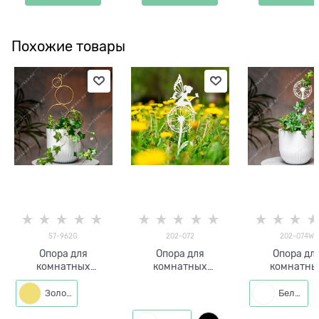
Похожие товары
57-962G
202-072
202-074W
Опора для
Опора для
Опора дл
комнатных
комнатных
комнатны
растений 57-962
растений Бабочка
растени
h=43 см
на одуванчике 202-
Одуванчик 20
Золото
Белый
072 h=40 см
h=40 см