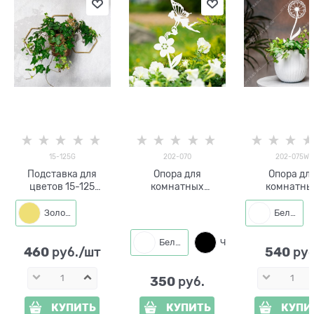
15-125G
202-070
202-075W
Подставка для
Опора для
Опора дл
цветов 15-125
комнатных
комнатны
настенная на одно
растений Бабочка
растени
кашпо d=14см
202-070 h=41 см
Одуванчик 20
Золото
Белый
h=50 см
Белый
Черный
460
540
 руб./шт
 руб
350
 руб.
КУПИТЬ
КУПИТЬ
КУПИ